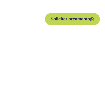
Solicitar orçamento
Compre 
A maneira mais
produtos de hi
para sua empr