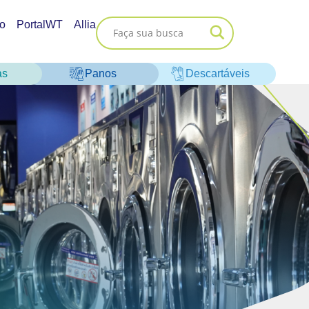
o
PortalWT
Allia
as
Panos
Descartáveis