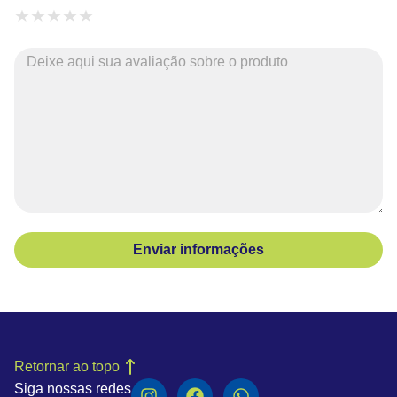
★
★
★
★
★
Enviar informações
Retornar ao topo
Siga nossas redes