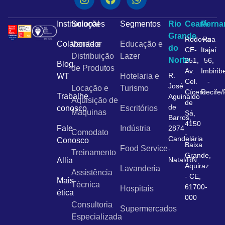
Institucional
Soluções
Segmentos
Rio
Ceará
Pern
Grande
Rodovia
Rua
Colaborador
Venda e
Educação e
do
CE-
Itajaí
Distribuição
Lazer
Norte
251,
56,
Blog
de Produtos
Av.
Imbirib
R.
WT
Hotelaria e
Cel.
-
José
Locação e
Turismo
Cícero
Recife
Trabalhe
Aguinaldo
Aquisição de
de
de
conosco
Escritórios
Máquinas
Sá,
Barros,
4150
Fale
Indústria
2874
Comodato
-
Candelária
Conosco
Baixa
Food Service
-
Treinamento
Grande,
Natal/RN
Allia
Aquiraz
Lavanderia
Assistência
- CE,
Mais
Técnica
61700-
Hospitais
ética
000
Consultoria
Supermercados
Especializada