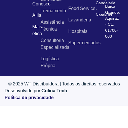
-
Candelária
Conosco
Baixa
Food Service
-
Treinamento
Grande,
Natal/RN
Allia
Aquiraz
Lavanderia
Assistência
- CE,
Mais
Técnica
61700-
Hospitais
ética
000
Consultoria
Supermercados
Especializada
Logística
Própria
© 2025 WT Distribuidora | Todos os direitos reservados
Desenvolvido por
Colina Tech
Política de privacidade