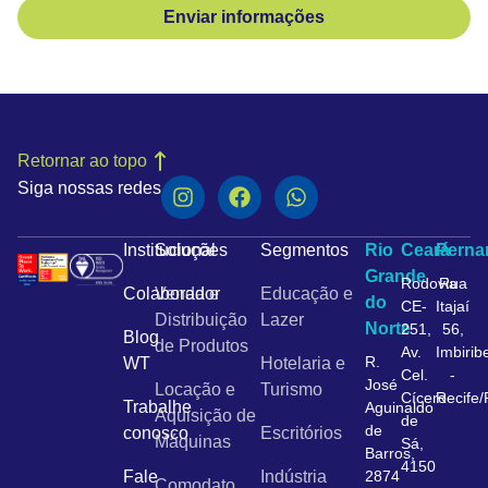
Enviar informações
Retornar ao topo
Siga nossas redes
Institucional
Soluções
Segmentos
Rio
Ceará
Pern
Grande
Rodovia
Rua
Colaborador
Venda e
Educação e
do
CE-
Itajaí
Distribuição
Lazer
Norte
251,
56,
Blog
de Produtos
Av.
Imbirib
R.
WT
Hotelaria e
Cel.
-
José
Locação e
Turismo
Cícero
Recife
Trabalhe
Aguinaldo
Aquisição de
de
de
conosco
Escritórios
Máquinas
Sá,
Barros,
4150
Fale
Indústria
2874
Comodato