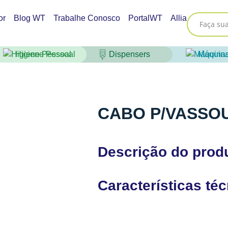
or
Blog WT
Trabalhe Conosco
PortalWT
Allia
Higiene Pessoal
Dispensers
Máquin
CABO P/VASSO
Descrição do prod
Características té