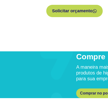
Solicitar orçamento
Compre 
A maneira mais
produtos de hi
para sua empr
Comprar no por