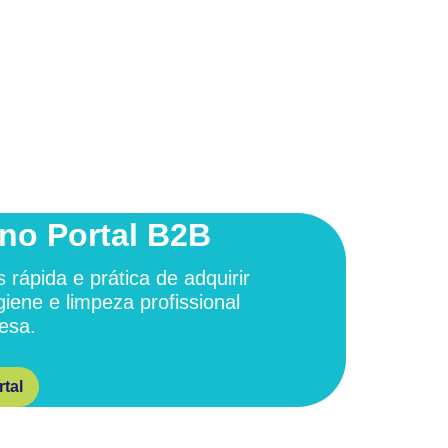
no Portal B2B
 rápida e prática de adquirir
giene e limpeza profissional
esa.
tal