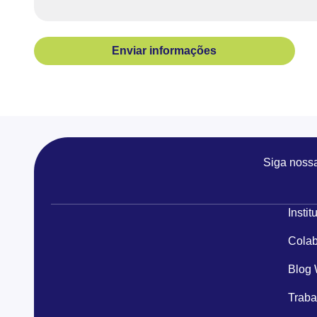
Enviar informações
Siga noss
Instit
Colab
Blog
Traba