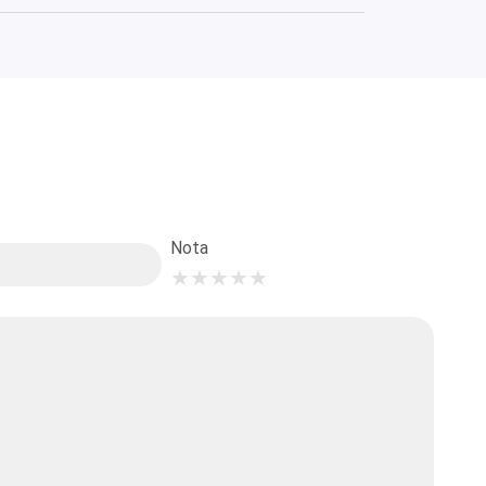
Nota
★
★
★
★
★