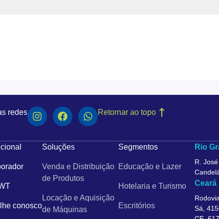
as redes
Retornar ao topo
ucional
Soluções
Segmentos
Rio Gr
R. José
orador
Venda e Distribuição
Educação e Lazer
Candelá
de Produtos
Ceará
 WT
Hotelaria e Turismo
Locação e Aquisição
Rodovia
lhe conosco
Escritórios
Sá, 415
de Máquinas
CE, 61