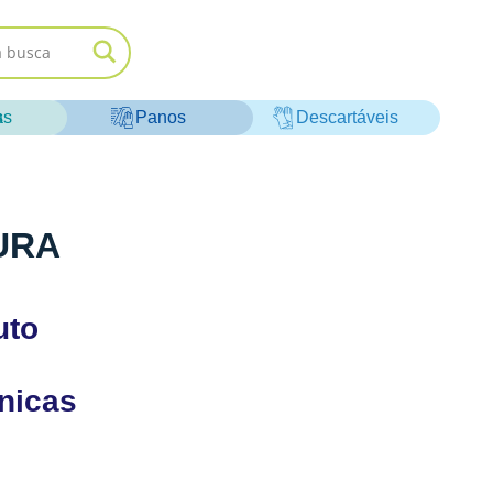
as
Panos
Descartáveis
URA
uto
cnicas