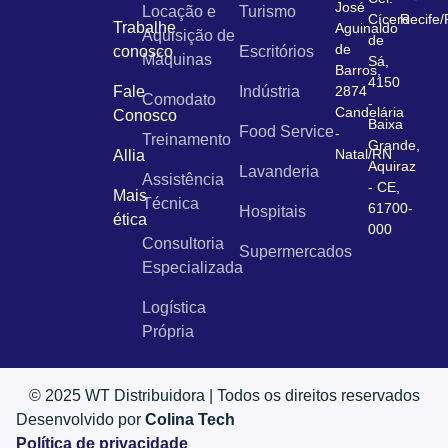
José
Locação e
Turismo
Cícero
Recife
Trabalhe
Aguinaldo
Aquisição de
de
de
conosco
Escritórios
Máquinas
Sá,
Barros,
4150
Fale
Indústria
2874
Comodato
-
Candelária
Conosco
Baixa
Food Service
-
Treinamento
Grande,
Natal/RN
Allia
Aquiraz
Lavanderia
Assistência
- CE,
Mais
Técnica
61700-
Hospitais
ética
000
Consultoria
Supermercados
Especializada
Logística
Própria
© 2025 WT Distribuidora | Todos os direitos reservados
Desenvolvido por
Colina Tech
Política de privacidade