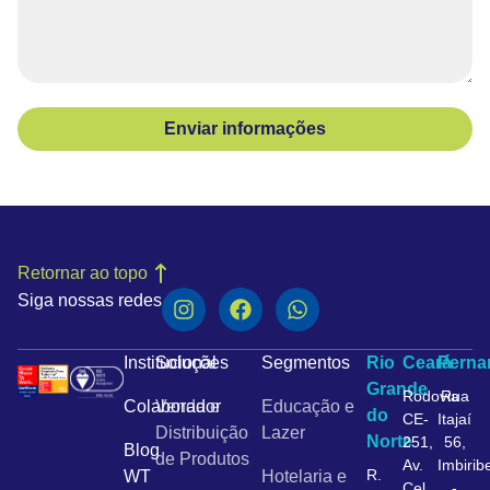
Enviar informações
Retornar ao topo
Siga nossas redes
Institucional
Soluções
Segmentos
Rio
Ceará
Pern
Grande
Rodovia
Rua
Colaborador
Venda e
Educação e
do
CE-
Itajaí
Distribuição
Lazer
Norte
251,
56,
Blog
de Produtos
Av.
Imbirib
R.
WT
Hotelaria e
Cel.
-