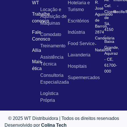
R.
WT
Hotelaria e
Cel.
-
José
Locação e
Turismo
Cícero
Recife
Trabalhe
Aguinaldo
Aquisição de
de
de
conosco
Escritórios
Máquinas
Sá,
Barros,
4150
Fale
Indústria
2874
Comodato
-
Candelária
Conosco
Baixa
Food Service
-
Treinamento
Grande,
Natal/RN
Allia
Aquiraz
Lavanderia
Assistência
- CE,
Mais
Técnica
61700-
Hospitais
ética
000
Consultoria
Supermercados
Especializada
Logística
Própria
© 2025 WT Distribuidora | Todos os direitos reservados
Desenvolvido por
Colina Tech