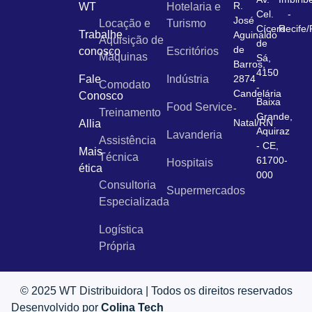
R.
WT
Hotelaria e
Cel.
-
José
Locação e
Turismo
Cícero
Recife
Trabalhe
Aguinaldo
Aquisição de
de
de
conosco
Escritórios
Máquinas
Sá,
Barros,
4150
Fale
Indústria
2874
Comodato
-
Candelária
Conosco
Baixa
Food Service
-
Treinamento
Grande,
Natal/RN
Allia
Aquiraz
Lavanderia
Assistência
- CE,
Mais
Técnica
61700-
Hospitais
ética
000
Consultoria
Supermercados
Especializada
Logística
Própria
© 2025 WT Distribuidora | Todos os direitos reservados
Desenvolvido por
Colina Tech