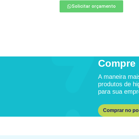
Solicitar orçamento
Compre 
A maneira mais
produtos de hi
para sua empr
Comprar no por