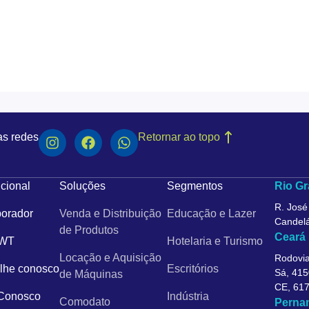
as redes
Retornar ao topo
ucional
Soluções
Segmentos
Rio Gr
R. José
orador
Venda e Distribuição
Educação e Lazer
Candelá
de Produtos
Ceará
 WT
Hotelaria e Turismo
Locação e Aquisição
Rodovia
lhe conosco
Escritórios
Sá, 415
de Máquinas
CE, 61
 Conosco
Indústria
Comodato
Perna