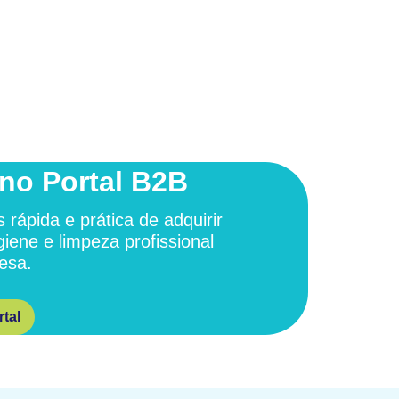
no Portal B2B
 rápida e prática de adquirir
giene e limpeza profissional
esa.
tal