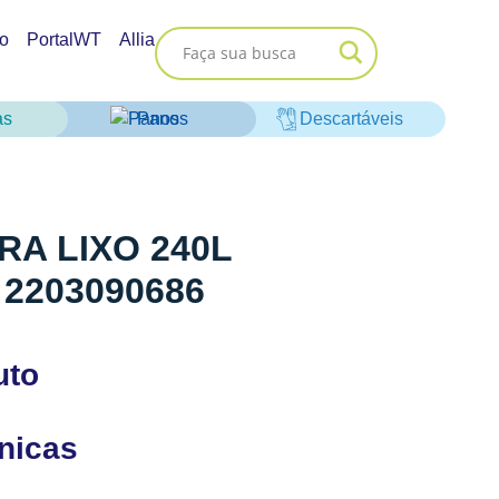
o
PortalWT
Allia
as
Panos
Descartáveis
A LIXO 240L
2203090686
uto
cnicas