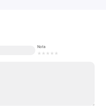
Nota
★
★
★
★
★