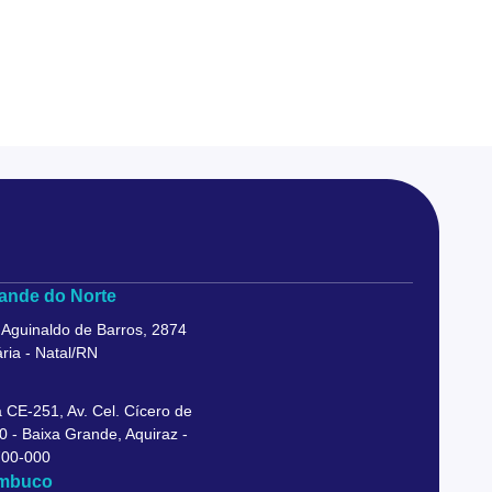
ande do Norte
 Aguinaldo de Barros, 2874
ria - Natal/RN
 CE-251, Av. Cel. Cícero de
0 - Baixa Grande, Aquiraz -
700-000
mbuco