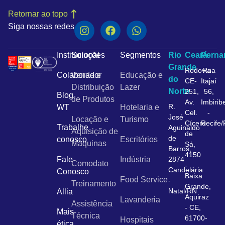
Retornar ao topo
Siga nossas redes
Institucional
Soluções
Segmentos
Rio
Ceará
Pern
Grande
Rodovia
Rua
Colaborador
Venda e
Educação e
do
CE-
Itajaí
Distribuição
Lazer
Norte
251,
56,
Blog
de Produtos
Av.
Imbirib
R.
WT
Hotelaria e
Cel.
-
José
Locação e
Turismo
Cícero
Recife
Trabalhe
Aguinaldo
Aquisição de
de
de
conosco
Escritórios
Máquinas
Sá,
Barros,
4150
Fale
Indústria
2874
Comodato
-
Candelária
Conosco
Baixa
Food Service
-
Treinamento
Grande,
Natal/RN
Allia
Aquiraz
Lavanderia
Assistência
- CE,
Mais
Técnica
61700-
Hospitais
ética