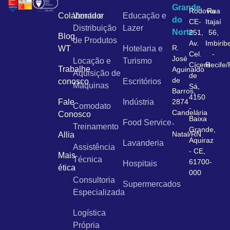
Grande
Rodovia
Rua
Colaborador
Venda e
Educação e
do
CE-
Itajaí
Distribuição
Lazer
Norte
251,
56,
Blog
de Produtos
Av.
Imbirib
R.
WT
Hotelaria e
Cel.
-
José
Locação e
Turismo
Cícero
Recife
Trabalhe
Aguinaldo
Aquisição de
de
de
conosco
Escritórios
Máquinas
Sá,
Barros,
4150
Fale
Indústria
2874
Comodato
-
Candelária
Conosco
Baixa
Food Service
-
Treinamento
Grande,
Natal/RN
Allia
Aquiraz
Lavanderia
Assistência
- CE,
Mais
Técnica
61700-
Hospitais
ética
000
Consultoria
Supermercados
Especializada
Logística
Própria