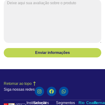
Enviar informações
Retornar ao topo
Siga nossas redes
Institucional
Soluções
Segmentos
Rio
Ceará
Pern