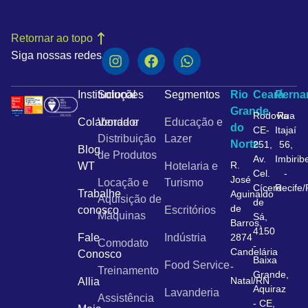
Retornar ao topo
Siga nossas redes
Institucional
Soluções
Segmentos
Rio
Ceará
Pern
Grande
Rodovia
Rua
Colaborador
Venda e
Educação e
do
CE-
Itajaí
Distribuição
Lazer
Norte
251,
56,
Blog
de Produtos
Av.
Imbirib
R.
WT
Hotelaria e
Cel.
-
José
Locação e
Turismo
Cícero
Recife
Trabalhe
Aguinaldo
Aquisição de
de
de
conosco
Escritórios
Máquinas
Sá,
Barros,
4150
Fale
Indústria
2874
Comodato
-
Candelária
Conosco
Baixa
Food Service
-
Treinamento
Grande,
Natal/RN
Allia
Aquiraz
Lavanderia
Assistência
- CE,