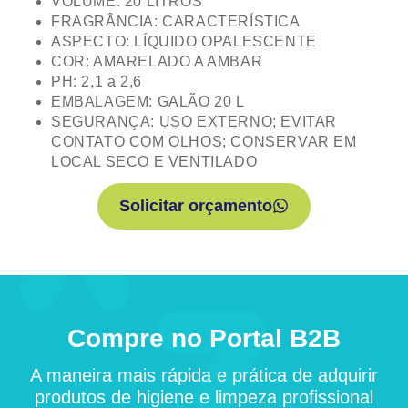
VOLUME: 20 LITROS
FRAGRÂNCIA: CARACTERÍSTICA
ASPECTO: LÍQUIDO OPALESCENTE
COR: AMARELADO A AMBAR
PH: 2,1 a 2,6
EMBALAGEM: GALÃO 20 L
SEGURANÇA: USO EXTERNO; EVITAR
CONTATO COM OLHOS; CONSERVAR EM
LOCAL SECO E VENTILADO
Solicitar orçamento
Compre no Portal B2B
A maneira mais rápida e prática de adquirir
produtos de higiene e limpeza profissional