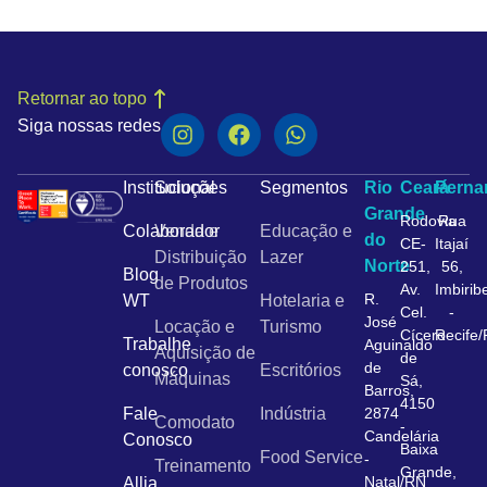
Retornar ao topo
Siga nossas redes
Institucional
Soluções
Segmentos
Rio
Ceará
Pern
Grande
Rodovia
Rua
Colaborador
Venda e
Educação e
do
CE-
Itajaí
Distribuição
Lazer
Norte
251,
56,
Blog
de Produtos
Av.
Imbirib
R.
WT
Hotelaria e
Cel.
-
José
Locação e
Turismo
Cícero
Recife
Trabalhe
Aguinaldo
Aquisição de
de
de
conosco
Escritórios
Máquinas
Sá,
Barros,
4150
Fale
Indústria
2874
Comodato
-
Candelária
Conosco
Baixa
Food Service
-
Treinamento
Grande,
Natal/RN
Allia