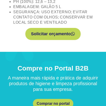
PH (100%): 12,6 – 13,2
EMBALAGEM: GALÃO 5 L
SEGURANÇA: USO EXTERNO; EVITAR
CONTATO COM OLHOS; CONSERVAR EM
LOCAL SECO E VENTILADO
Solicitar orçamento
Compre no Portal B2B
A maneira mais rápida e prática de adquirir
produtos de higiene e limpeza profissional
para sua empresa.
Comprar no portal