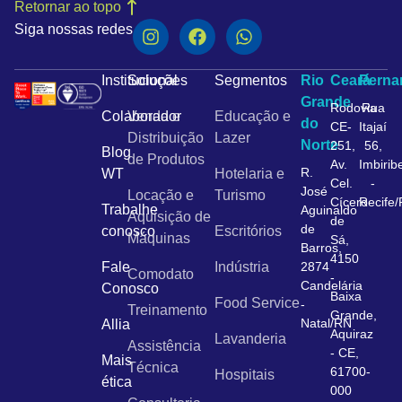
Retornar ao topo
Siga nossas redes
Institucional
Soluções
Segmentos
Rio
Ceará
Pern
Grande
Rodovia
Rua
Colaborador
Venda e
Educação e
do
CE-
Itajaí
Distribuição
Lazer
Norte
251,
56,
Blog
de Produtos
Av.
Imbirib
R.
WT
Hotelaria e
Cel.
-
José
Locação e
Turismo
Cícero
Recife
Trabalhe
Aguinaldo
Aquisição de
de
de
conosco
Escritórios
Máquinas
Sá,
Barros,
4150
Fale
Indústria
2874
Comodato
-
Candelária
Conosco
Baixa
Food Service
-
Treinamento
Grande,
Natal/RN
Allia
Aquiraz
Lavanderia
Assistência
- CE,
Mais
Técnica
61700-
Hospitais
ética
000