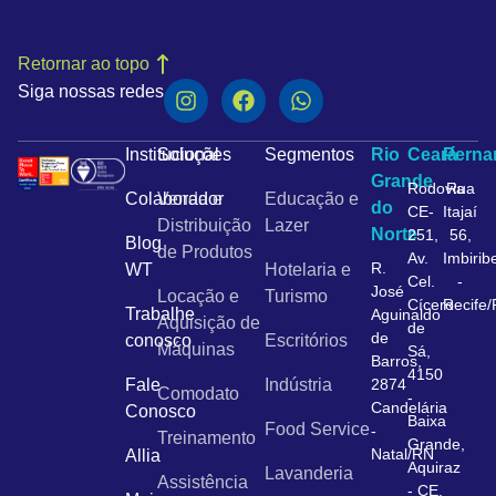
Retornar ao topo
Siga nossas redes
Institucional
Soluções
Segmentos
Rio
Ceará
Pern
Grande
Rodovia
Rua
Colaborador
Venda e
Educação e
do
CE-
Itajaí
Distribuição
Lazer
Norte
251,
56,
Blog
de Produtos
Av.
Imbirib
R.
WT
Hotelaria e
Cel.
-
José
Locação e
Turismo
Cícero
Recife
Trabalhe
Aguinaldo
Aquisição de
de
de
conosco
Escritórios
Máquinas
Sá,
Barros,
4150
Fale
Indústria
2874
Comodato
-
Candelária
Conosco
Baixa
Food Service
-
Treinamento
Grande,
Natal/RN
Allia
Aquiraz
Lavanderia
Assistência
- CE,