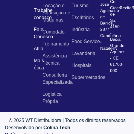
Cel.
-
José
Locação e
Turismo
Cícero
Recife
Trabalhe
Aguinaldo
Aquisição de
de
de
conosco
Escritórios
Máquinas
Sá,
Barros,
4150
Fale
Indústria
2874
Comodato
-
Candelária
Conosco
Baixa
Food Service
-
Treinamento
Grande,
Natal/RN
Allia
Aquiraz
Lavanderia
Assistência
- CE,
Mais
Técnica
61700-
Hospitais
ética
000
Consultoria
Supermercados
Especializada
Logística
Própria
© 2025 WT Distribuidora | Todos os direitos reservados
Desenvolvido por
Colina Tech