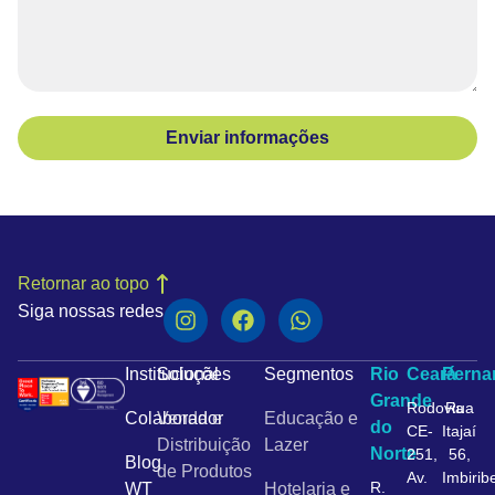
Enviar informações
Retornar ao topo
Siga nossas redes
Institucional
Soluções
Segmentos
Rio
Ceará
Pern
Grande
Rodovia
Rua
Colaborador
Venda e
Educação e
do
CE-
Itajaí
Distribuição
Lazer
Norte
251,
56,
Blog
de Produtos
Av.
Imbirib
R.
WT
Hotelaria e