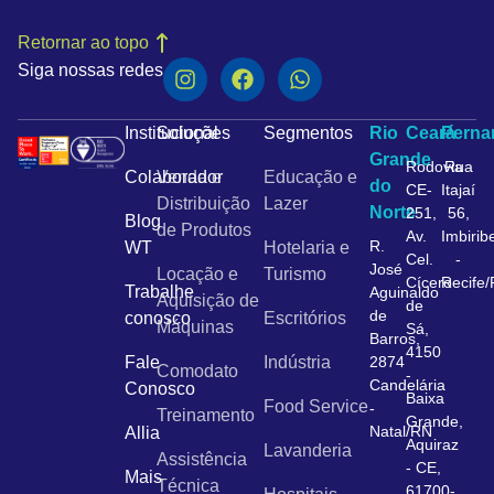
Retornar ao topo
Siga nossas redes
Institucional
Soluções
Segmentos
Rio
Ceará
Pern
Grande
Rodovia
Rua
Colaborador
Venda e
Educação e
do
CE-
Itajaí
Distribuição
Lazer
Norte
251,
56,
Blog
de Produtos
Av.
Imbirib
R.
WT
Hotelaria e
Cel.
-
José
Locação e
Turismo
Cícero
Recife
Trabalhe
Aguinaldo
Aquisição de
de
de
conosco
Escritórios
Máquinas
Sá,
Barros,
4150
Fale
Indústria
2874
Comodato
-
Candelária
Conosco
Baixa
Food Service
-
Treinamento
Grande,
Natal/RN
Allia
Aquiraz
Lavanderia
Assistência
- CE,
Mais
Técnica
61700-