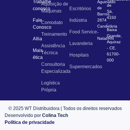
Trabalhe
Aguinaldo
Aquisição de
de
de
conosco
Escritórios
Máquinas
Sá,
Barros,
4150
Fale
Indústria
2874
Comodato
-
Candelária
Conosco
Baixa
Food Service
-
Treinamento
Grande,
Natal/RN
Allia
Aquiraz
Lavanderia
Assistência
- CE,
Mais
Técnica
61700-
Hospitais
ética
000
Consultoria
Supermercados
Especializada
Logística
Própria
© 2025 WT Distribuidora | Todos os direitos reservados
Desenvolvido por
Colina Tech
Política de privacidade