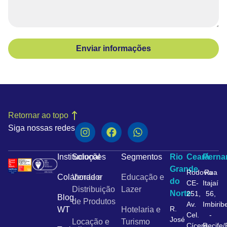
Enviar informações
Retornar ao topo
Siga nossas redes
Institucional
Soluções
Segmentos
Rio
Ceará
Pern
Grande
Rodovia
Rua
Colaborador
Venda e
Educação e
do
CE-
Itajaí
Distribuição
Lazer
Norte
251,
56,
Blog
de Produtos
Av.
Imbirib
R.
WT
Hotelaria e
Cel.
-
José
Locação e
Turismo
Cícero
Recife