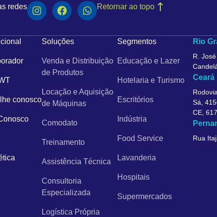
as redes
Retornar ao topo
ucional
Soluções
Segmentos
Rio Gr
R. José
orador
Venda e Distribuição
Educação e Lazer
Candelá
de Produtos
Ceará
 WT
Hotelaria e Turismo
Locação e Aquisição
Rodovia
lhe conosco
Escritórios
Sá, 415
de Máquinas
CE, 61
 Conosco
Indústria
Comodato
Perna
Food Service
Rua Itaj
Treinamento
ética
Lavanderia
Assistência Técnica
Hospitais
Consultoria
Especializada
Supermercados
Logística Própria