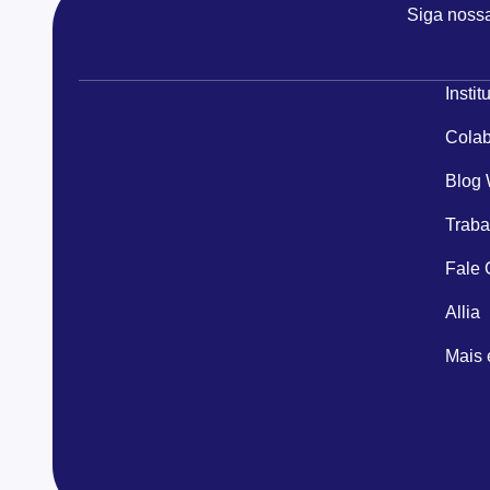
Siga noss
Instit
Colab
Blog
Traba
Fale
Allia
Mais 