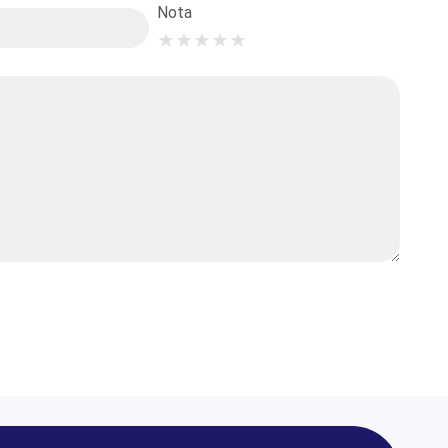
Nota
★
★
★
★
★