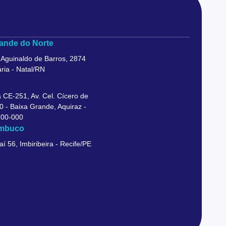
ande do Norte
 Aguinaldo de Barros, 2874
ria - Natal/RN
 CE-251, Av. Cel. Cícero de
0 - Baixa Grande, Aquiraz -
700-000
mbuco
aí 56, Imbiribeira - Recife/PE