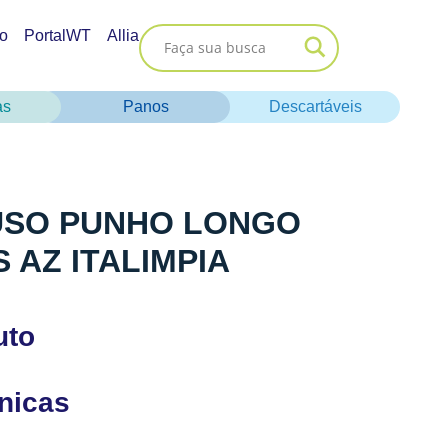
o
PortalWT
Allia
as
Panos
Descartáveis
USO PUNHO LONGO
 AZ ITALIMPIA
uto
cnicas