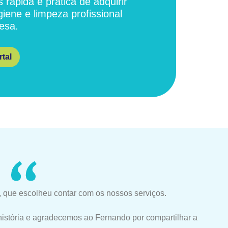
 rápida e prática de adquirir
giene e limpeza profissional
esa.
tal
 que escolheu contar com os nossos serviços.
história e agradecemos ao Fernando por compartilhar a