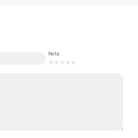
Nota
★
★
★
★
★