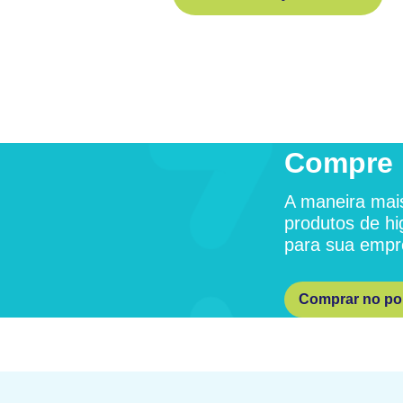
Compre 
A maneira mais
produtos de hi
para sua empr
Comprar no por