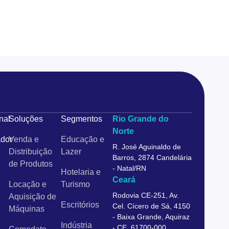
onal
Soluções
Segmentos
Rio Grande do
Norte
dor
Venda e
Educação e
R. José Aguinaldo de
Distribuição
Lazer
Barros, 2874 Candelária
de Produtos
- Natal/RN
Hotelaria e
Ceará
Locação e
Turismo
Rodovia CE-251, Av.
Aquisição de
Escritórios
Cel. Cícero de Sá, 4150
Máquinas
- Baixa Grande, Aquiraz
Indústria
- CE, 61700-000