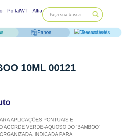
o
PortalWT
Allia
as
Panos
Descartáveis
OO 10ML 00121
uto
PARA APLICAÇÕES PONTUAIS E
O ACORDE VERDE‑AQUOSO DO “BAMBOO”
 ORGANIZADA, INDICADA PARA