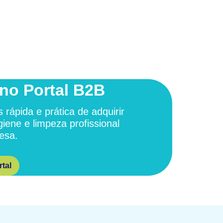
no Portal B2B
 rápida e prática de adquirir
giene e limpeza profissional
esa.
tal