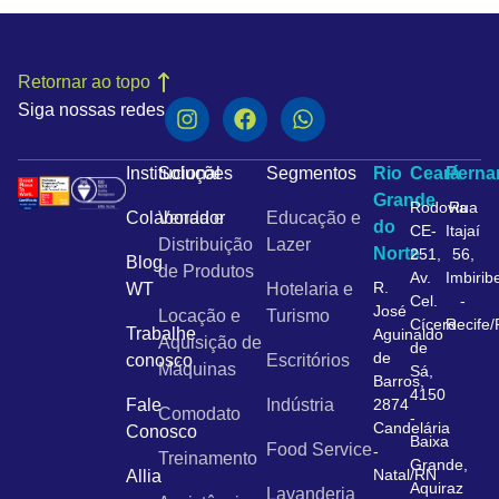
Retornar ao topo
Siga nossas redes
Institucional
Soluções
Segmentos
Rio
Ceará
Pern
Grande
Rodovia
Rua
Colaborador
Venda e
Educação e
do
CE-
Itajaí
Distribuição
Lazer
Norte
251,
56,
Blog
de Produtos
Av.
Imbirib
R.
WT
Hotelaria e
Cel.
-
José
Locação e
Turismo
Cícero
Recife
Trabalhe
Aguinaldo
Aquisição de
de
de
conosco
Escritórios
Máquinas
Sá,
Barros,
4150
Fale
Indústria
2874
Comodato
-
Candelária
Conosco
Baixa
Food Service
-
Treinamento
Grande,
Natal/RN
Allia
Aquiraz
Lavanderia