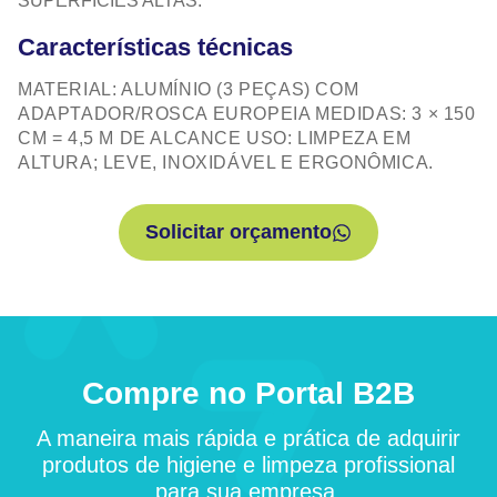
SUPERFÍCIES ALTAS.
Características técnicas
MATERIAL: ALUMÍNIO (3 PEÇAS) COM
ADAPTADOR/ROSCA EUROPEIA MEDIDAS: 3 × 150
CM = 4,5 M DE ALCANCE USO: LIMPEZA EM
ALTURA; LEVE, INOXIDÁVEL E ERGONÔMICA.
Solicitar orçamento
Compre no Portal B2B
A maneira mais rápida e prática de adquirir
produtos de higiene e limpeza profissional
para sua empresa.