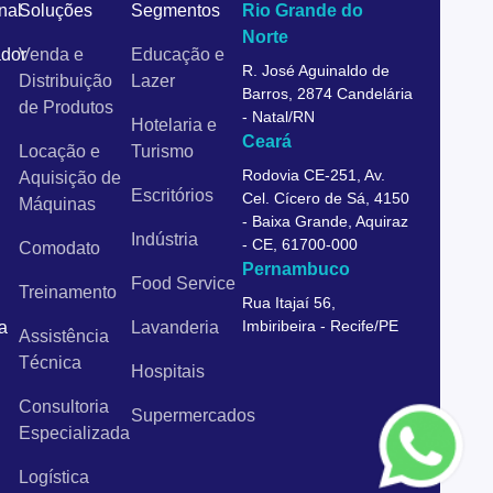
onal
Soluções
Segmentos
Rio Grande do
Norte
dor
Venda e
Educação e
R. José Aguinaldo de
Distribuição
Lazer
Barros, 2874 Candelária
de Produtos
- Natal/RN
Hotelaria e
Ceará
Locação e
Turismo
Rodovia CE-251, Av.
Aquisição de
Escritórios
Cel. Cícero de Sá, 4150
Máquinas
- Baixa Grande, Aquiraz
Indústria
- CE, 61700-000
Comodato
Pernambuco
Food Service
Treinamento
Rua Itajaí 56,
Imbiribeira - Recife/PE
a
Lavanderia
Assistência
Técnica
Hospitais
Consultoria
Supermercados
Especializada
Logística