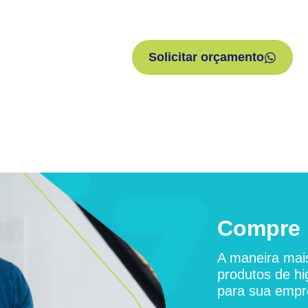
Solicitar orçamento
Compre 
A maneira mais
produtos de hi
para sua empr