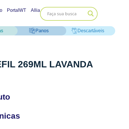
o
PortalWT
Allia
as
Panos
Descartáveis
FIL 269ML LAVANDA
uto
cnicas