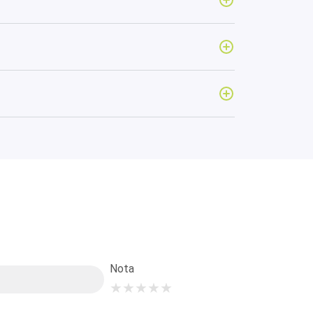
Nota
★
★
★
★
★