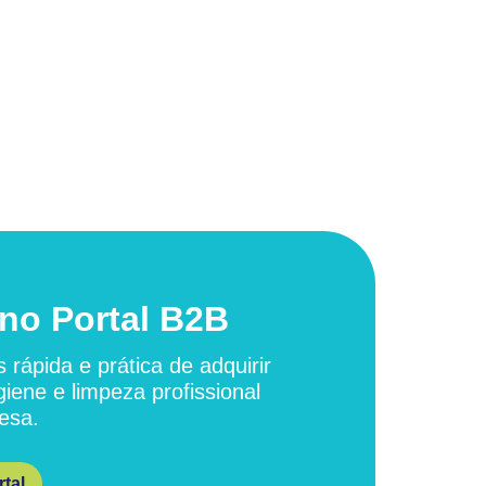
no Portal B2B
 rápida e prática de adquirir
giene e limpeza profissional
esa.
tal