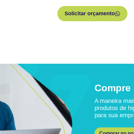
Solicitar orçamento
Compre 
A maneira mais
produtos de hi
para sua empr
Comprar no por