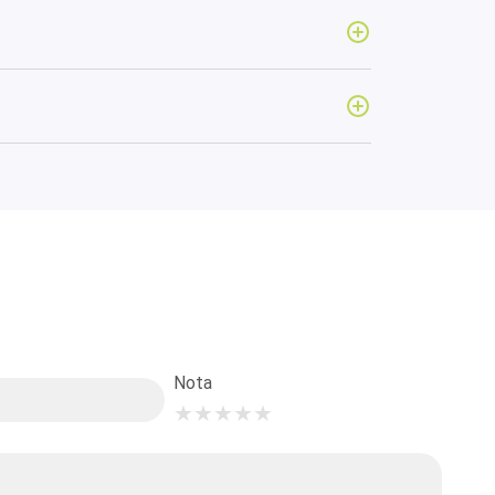
Nota
★
★
★
★
★