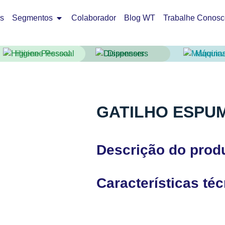
os
Segmentos
Colaborador
Blog WT
Trabalhe Conosc
Higiene Pessoal
Dispensers
Máquin
GATILHO ESPU
Descrição do prod
Características té