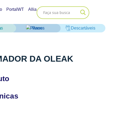
o
PortalWT
Allia
as
Panos
Descartáveis
MADOR DA OLEAK
uto
cnicas