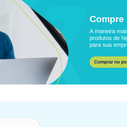
Compre 
A maneira mais
produtos de hi
para sua empr
Comprar no por