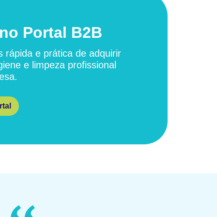
no Portal B2B
 rápida e prática de adquirir
giene e limpeza profissional
esa.
tal