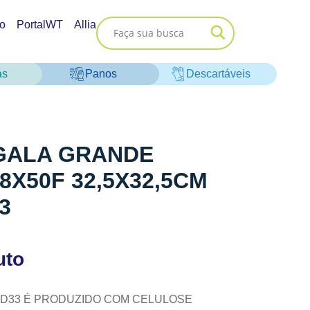
o
PortalWT
Allia
as
Panos
Descartáveis
GALA GRANDE
8X50F 32,5X32,5CM
3
uto
D33 É PRODUZIDO COM CELULOSE