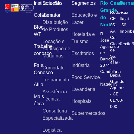
Institucional
Soluções
Segmentos
Rio
Ceará
Pern
Grande
Rodovia
Rua
Colaborador
Venda e
Educação e
do
CE-
Itajaí
Distribuição
Lazer
Norte
251,
56,
Blog
de Produtos
Av.
Imbirib
R.
WT
Hotelaria e
Cel.
-
José
Locação e
Turismo
Cícero
Recife
Trabalhe
Aguinaldo
Aquisição de
de
de
conosco
Escritórios
Máquinas
Sá,
Barros,
4150
Fale
Indústria
2874
Comodato
-
Candelária
Conosco
Baixa
Food Service
-
Treinamento
Grande,
Natal/RN
Allia
Aquiraz
Lavanderia
Assistência
- CE,
Mais
Técnica
61700-
Hospitais
ética
000
Consultoria
Supermercados
Especializada
Logística