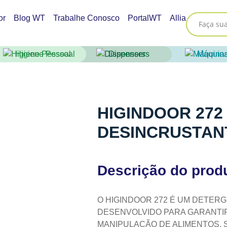
or
Blog WT
Trabalhe Conosco
PortalWT
Allia
Higiene Pessoal
Dispensers
Máquin
HIGINDOOR 27
DESINCRUSTANT
Descrição do prod
O HIGINDOOR 272 É UM DETER
DESENVOLVIDO PARA GARANTI
MANIPULAÇÃO DE ALIMENTOS. 