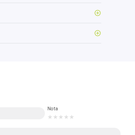
Nota
★
★
★
★
★