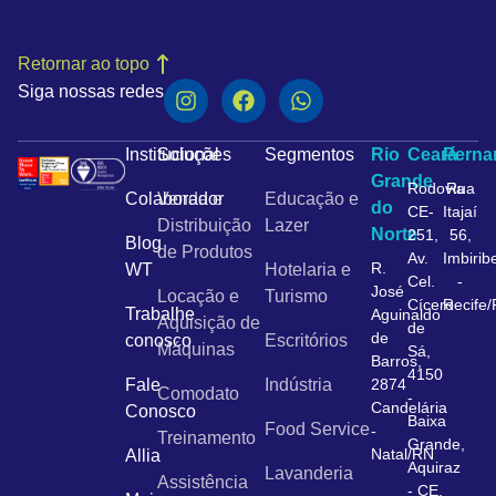
Retornar ao topo
Siga nossas redes
Institucional
Soluções
Segmentos
Rio
Ceará
Pern
Grande
Rodovia
Rua
Colaborador
Venda e
Educação e
do
CE-
Itajaí
Distribuição
Lazer
Norte
251,
56,
Blog
de Produtos
Av.
Imbirib
R.
WT
Hotelaria e
Cel.
-
José
Locação e
Turismo
Cícero
Recife
Trabalhe
Aguinaldo
Aquisição de
de
de
conosco
Escritórios
Máquinas
Sá,
Barros,
4150
Fale
Indústria
2874
Comodato
-
Candelária
Conosco
Baixa
Food Service
-
Treinamento
Grande,
Natal/RN
Allia
Aquiraz
Lavanderia
Assistência
- CE,