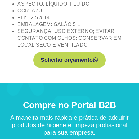
ASPECTO: LÍQUIDO, FLUÍDO
COR: AZUL
PH: 12.5 a 14
EMBALAGEM: GALÃO 5 L
SEGURANÇA: USO EXTERNO; EVITAR
CONTATO COM OLHOS; CONSERVAR EM
LOCAL SECO E VENTILADO
Solicitar orçamento
Compre no Portal B2B
A maneira mais rápida e prática de adquirir
produtos de higiene e limpeza profissional
para sua empresa.