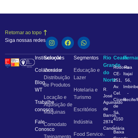
Retornar ao topo
Siga nossas redes
Institucional
Soluções
Segmentos
Rio
Ceará
Pern
Grande
Rodovia
Rua
Colaborador
Venda e
Educação e
do
CE-
Itajaí
Distribuição
Lazer
Norte
251,
56,
Blog
de Produtos
Av.
Imbirib
R.
WT
Hotelaria e
Cel.
-
José
Locação e
Turismo
Cícero
Recife
Trabalhe
Aguinaldo
Aquisição de
de
de
conosco
Escritórios
Máquinas
Sá,
Barros,
4150
Fale
Indústria
2874
Comodato
-
Candelária
Conosco
Baixa
Food Service
-
Treinamento