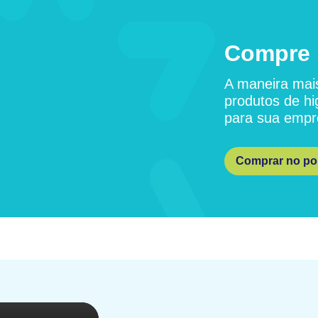
Compre 
A maneira mais
produtos de hi
para sua empr
Comprar no por