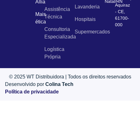
Natal/RN
Allia
Aquiraz
Lavanderia
Assistência
- CE,
Mais
Técnica
61700-
Hospitais
ética
000
Consultoria
Supermercados
Especializada
Logística
Própria
© 2025 WT Distribuidora | Todos os direitos reservados
Desenvolvido por
Colina Tech
Política de privacidade