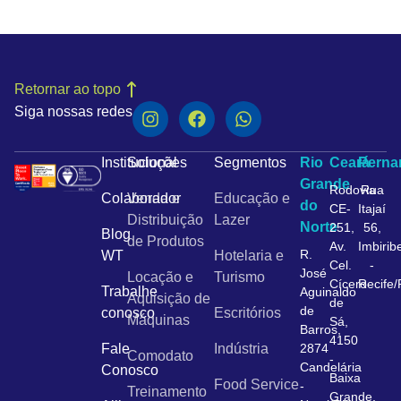
Retornar ao topo
Siga nossas redes
Institucional
Soluções
Segmentos
Rio
Ceará
Pern
Grande
Rodovia
Rua
Colaborador
Venda e
Educação e
do
CE-
Itajaí
Distribuição
Lazer
Norte
251,
56,
Blog
de Produtos
Av.
Imbirib
R.
WT
Hotelaria e
Cel.
-
José
Locação e
Turismo
Cícero
Recife
Trabalhe
Aguinaldo
Aquisição de
de
de
conosco
Escritórios
Máquinas
Sá,
Barros,
4150
Fale
Indústria
2874
Comodato
-
Candelária
Conosco
Baixa
Food Service
-
Treinamento
Grande,