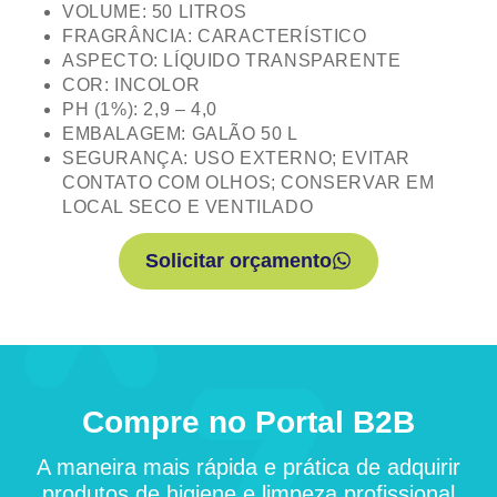
VOLUME: 50 LITROS
FRAGRÂNCIA: CARACTERÍSTICO
ASPECTO: LÍQUIDO TRANSPARENTE
COR: INCOLOR
PH (1%): 2,9 – 4,0
EMBALAGEM: GALÃO 50 L
SEGURANÇA: USO EXTERNO; EVITAR
CONTATO COM OLHOS; CONSERVAR EM
LOCAL SECO E VENTILADO
Solicitar orçamento
Compre no Portal B2B
A maneira mais rápida e prática de adquirir
produtos de higiene e limpeza profissional