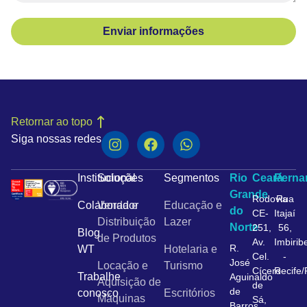
Enviar informações
Retornar ao topo
Siga nossas redes
Institucional
Soluções
Segmentos
Rio
Ceará
Pern
Grande
Rodovia
Rua
Colaborador
Venda e
Educação e
do
CE-
Itajaí
Distribuição
Lazer
Norte
251,
56,
Blog
de Produtos
Av.
Imbirib
R.
WT
Hotelaria e
Cel.
-
José
Locação e
Turismo
Cícero
Recife
Trabalhe
Aguinaldo
Aquisição de
de
de
conosco
Escritórios
Máquinas
Sá,
Barros,