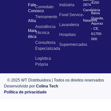
4150
Fale
Indústria
2874
Comodato
-
Candelária
Conosco
Baixa
Food Service
-
Treinamento
Grande,
Natal/RN
Allia
Aquiraz
Lavanderia
Assistência
- CE,
Mais
Técnica
61700-
Hospitais
ética
000
Consultoria
Supermercados
Especializada
Logística
Própria
© 2025 WT Distribuidora | Todos os direitos reservados
Desenvolvido por
Colina Tech
Política de privacidade