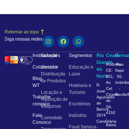
Retornar ao topo
Siga nossas redes
Institucional
Soluções
Segmentos
Rio
Ceará
Pern
Grande
Rodovia
Rua
Colaborador
Venda e
Educação e
do
CE-
Itajaí
Distribuição
Lazer
Norte
251,
56,
Blog
de Produtos
Av.
Imbirib
R.
WT
Hotelaria e
Cel.
-
José
Locação e
Turismo
Cícero
Recife
Trabalhe
Aguinaldo
Aquisição de
de
de
conosco
Escritórios
Máquinas
Sá,
Barros,
4150
Fale
Indústria
2874
Comodato
-
Candelária
Conosco
Baixa
Food Service
-