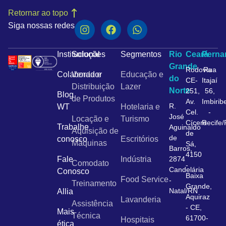
Retornar ao topo
Siga nossas redes
Institucional
Soluções
Segmentos
Rio
Ceará
Pern
Grande
Rodovia
Rua
Colaborador
Venda e
Educação e
do
CE-
Itajaí
Distribuição
Lazer
Norte
251,
56,
Blog
de Produtos
Av.
Imbirib
R.
WT
Hotelaria e
Cel.
-
José
Locação e
Turismo
Cícero
Recife
Trabalhe
Aguinaldo
Aquisição de
de
de
conosco
Escritórios
Máquinas
Sá,
Barros,
4150
Fale
Indústria
2874
Comodato
-
Candelária
Conosco
Baixa
Food Service
-
Treinamento
Grande,
Natal/RN
Allia
Aquiraz
Lavanderia
Assistência
- CE,
Mais
Técnica
61700-
Hospitais
ética