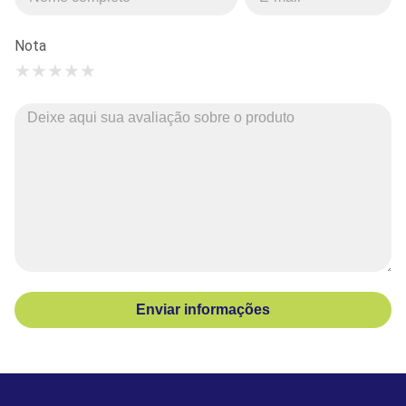
Nota
★
★
★
★
★
Enviar informações