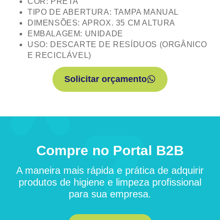
COR: PRETA
TIPO DE ABERTURA: TAMPA MANUAL
DIMENSÕES: APROX. 35 CM ALTURA
EMBALAGEM: UNIDADE
USO: DESCARTE DE RESÍDUOS (ORGÂNICO
E RECICLÁVEL)
Solicitar orçamento
Compre no Portal B2B
A maneira mais rápida e prática de adquirir
produtos de higiene e limpeza profissional
para sua empresa.