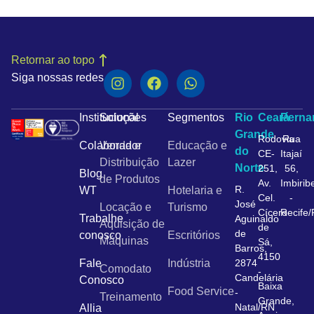
Retornar ao topo
Siga nossas redes
Institucional
Soluções
Segmentos
Rio
Ceará
Pern
Grande
Rodovia
Rua
Colaborador
Venda e
Educação e
do
CE-
Itajaí
Distribuição
Lazer
Norte
251,
56,
Blog
de Produtos
Av.
Imbirib
R.
WT
Hotelaria e
Cel.
-
José
Locação e
Turismo
Cícero
Recife
Trabalhe
Aguinaldo
Aquisição de
de
de
conosco
Escritórios
Máquinas
Sá,
Barros,
4150
Fale
Indústria
2874
Comodato
-
Candelária
Conosco
Baixa
Food Service
-
Treinamento
Grande,
Natal/RN
Allia