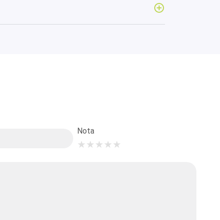
Nota
★
★
★
★
★