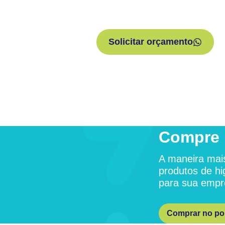
Solicitar orçamento
Compre 
A maneira mais
produtos de hi
para sua empr
Comprar no por