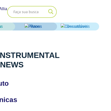
Allia
as
Panos
Descartáveis
 INSTRUMENTAL
BNEWS
uto
cnicas