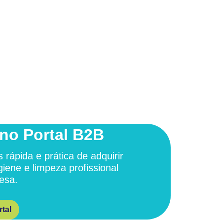
no Portal B2B
 rápida e prática de adquirir
giene e limpeza profissional
esa.
tal