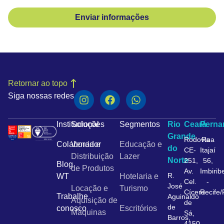
Enviar informações
Retornar ao topo
Siga nossas redes
Institucional
Soluções
Segmentos
Rio
Ceará
Pern
Grande
Rodovia
Rua
Colaborador
Venda e
Educação e
do
CE-
Itajaí
Distribuição
Lazer
Norte
251,
56,
Blog
de Produtos
Av.
Imbirib
R.
WT
Hotelaria e
Cel.
-
José
Locação e
Turismo
Cícero
Recife
Trabalhe
Aguinaldo
Aquisição de
de
de
conosco
Escritórios
Máquinas
Sá,
Barros,
4150