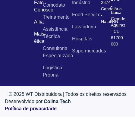
Fale
Indústria
2874
Comodato
-
Candelária
Conosco
Baixa
Food Service
-
Treinamento
Grande,
Natal/RN
Allia
Aquiraz
Lavanderia
Assistência
- CE,
Mais
Técnica
61700-
Hospitais
ética
000
Consultoria
Supermercados
Especializada
Logística
Própria
© 2025 WT Distribuidora | Todos os direitos reservados
Desenvolvido por
Colina Tech
Política de privacidade