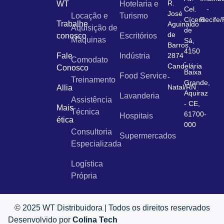
R.
WT
Hotelaria e
Cel.
-
José
Locação e
Turismo
Cícero
Recife
Trabalhe
Aguinaldo
Aquisição de
de
de
conosco
Escritórios
Máquinas
Sá,
Barros,
4150
Fale
Indústria
2874
Comodato
-
Candelária
Conosco
Baixa
Food Service
-
Treinamento
Grande,
Natal/RN
Allia
Aquiraz
Lavanderia
Assistência
- CE,
Mais
Técnica
61700-
Hospitais
ética
000
Consultoria
Supermercados
Especializada
Logística
Própria
© 2025 WT Distribuidora | Todos os direitos reservados
Desenvolvido por
Colina Tech