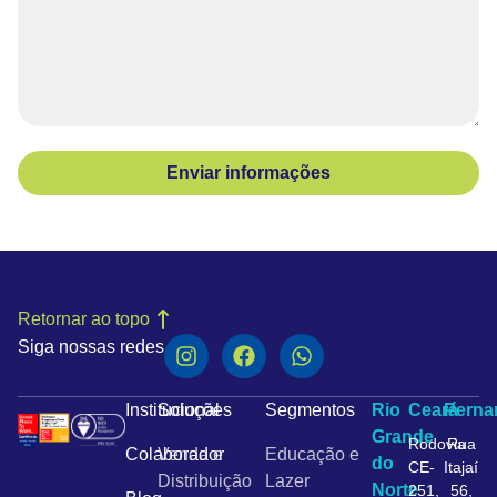
Enviar informações
Retornar ao topo
Siga nossas redes
Institucional
Soluções
Segmentos
Rio
Ceará
Pern
Grande
Rodovia
Rua
Colaborador
Venda e
Educação e
do
CE-
Itajaí
Distribuição
Lazer
Norte
251,
56,