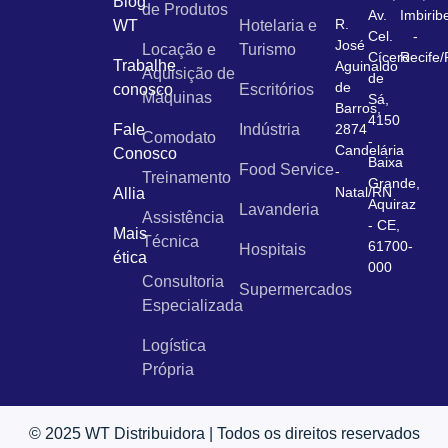
Blog
de Produtos
Av.
Imbirib
R.
WT
Hotelaria e
Cel.
-
José
Locação e
Turismo
Cícero
Recife
Trabalhe
Aguinaldo
Aquisição de
de
de
conosco
Escritórios
Máquinas
Sá,
Barros,
4150
Fale
Indústria
2874
Comodato
-
Candelária
Conosco
Baixa
Food Service
-
Treinamento
Grande,
Natal/RN
Allia
Aquiraz
Lavanderia
Assistência
- CE,
Mais
Técnica
61700-
Hospitais
ética
000
Consultoria
Supermercados
Especializada
Logística
Própria
© 2025 WT Distribuidora | Todos os direitos reservados