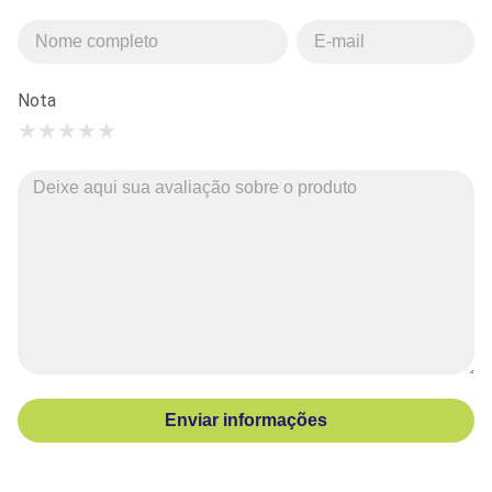
Nota
★
★
★
★
★
Enviar informações