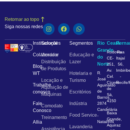
Retornar ao topo
Siga nossas redes
Institucional
Soluções
Segmentos
Rio
Ceará
Pern
Grande
Rodovia
Rua
Colaborador
Venda e
Educação e
do
CE-
Itajaí
Distribuição
Lazer
Norte
251,
56,
Blog
de Produtos
Av.
Imbirib
R.
WT
Hotelaria e
Cel.
-
José
Locação e
Turismo
Cícero
Recife
Trabalhe
Aguinaldo
Aquisição de
de
de
conosco
Escritórios
Máquinas
Sá,
Barros,
4150
Fale
Indústria
2874
Comodato
-
Candelária
Conosco
Baixa
Food Service
-
Treinamento
Grande,
Natal/RN
Allia
Aquiraz
Lavanderia
Assistência