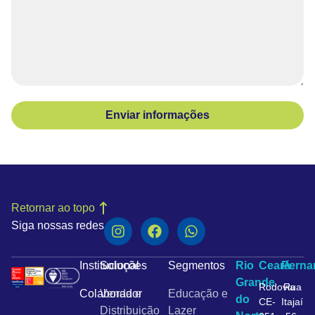
Enviar informações
Retornar ao topo
Siga nossas redes
Institucional
Soluções
Segmentos
Rio
Ceará
Pern
Grande
Rodovia
Rua
Colaborador
Venda e
Educação e
do
CE-
Itajaí
Distribuição
Lazer