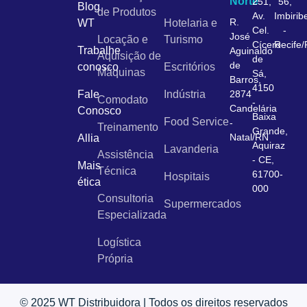
Norte
251,
56,
Blog
de Produtos
Av.
Imbirib
R.
WT
Hotelaria e
Cel.
-
José
Locação e
Turismo
Cícero
Recife
Trabalhe
Aguinaldo
Aquisição de
de
de
conosco
Escritórios
Máquinas
Sá,
Barros,
4150
Fale
Indústria
2874
Comodato
-
Candelária
Conosco
Baixa
Food Service
-
Treinamento
Grande,
Natal/RN
Allia
Aquiraz
Lavanderia
Assistência
- CE,
Mais
Técnica
61700-
Hospitais
ética
000
Consultoria
Supermercados
Especializada
Logística
Própria
© 2025 WT Distribuidora | Todos os direitos reservados