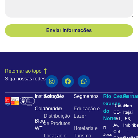
Enviar informações
Retornar ao topo
Siga nossas redes
Institucional
Soluções
Segmentos
Rio
Ceará
Pern
Grande
Rodovia
Rua
Colaborador
Venda e
Educação e
do
CE-
Itajaí
Distribuição
Lazer
Norte
251,
56,
Blog
de Produtos
Av.
Imbirib
R.
WT
Hotelaria e
Cel.
-
José
Locação e
Turismo
Cícero
Recife