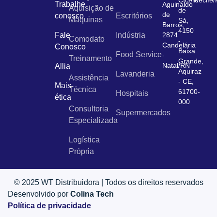
Trabalhe
Aguinaldo
Aquisição de
de
de
conosco
Escritórios
Máquinas
Sá,
Barros,
4150
Fale
Indústria
2874
Comodato
-
Candelária
Conosco
Baixa
Food Service
-
Treinamento
Grande,
Natal/RN
Allia
Aquiraz
Lavanderia
Assistência
- CE,
Mais
Técnica
61700-
Hospitais
ética
000
Consultoria
Supermercados
Especializada
Logística
Própria
© 2025 WT Distribuidora | Todos os direitos reservados
Desenvolvido por
Colina Tech
Política de privacidade