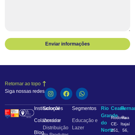
Enviar informações
Retornar ao topo
Siga nossas redes
Institucional
Soluções
Segmentos
Rio
Ceará
Pern
Grande
Rodovia
Rua
Colaborador
Venda e
Educação e
do
CE-
Itajaí
Distribuição
Lazer
Norte
251,
56,
Blog
de Produtos