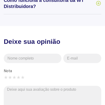
Como funciona a consultoria da WT
Distribuidora?
Deixe sua opinião
Nota
★
★
★
★
★