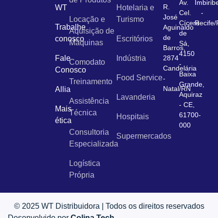
Av.
Imbirib
R.
WT
Hotelaria e
Cel.
-
José
Locação e
Turismo
Cícero
Recife
Trabalhe
Aguinaldo
Aquisição de
de
de
conosco
Escritórios
Máquinas
Sá,
Barros,
4150
Fale
Indústria
2874
Comodato
-
Candelária
Conosco
Baixa
Food Service
-
Treinamento
Grande,
Natal/RN
Allia
Aquiraz
Lavanderia
Assistência
- CE,
Mais
Técnica
61700-
Hospitais
ética
000
Consultoria
Supermercados
Especializada
Logística
Própria
© 2025 WT Distribuidora | Todos os direitos reservados
Desenvolvido por
Colina Tech