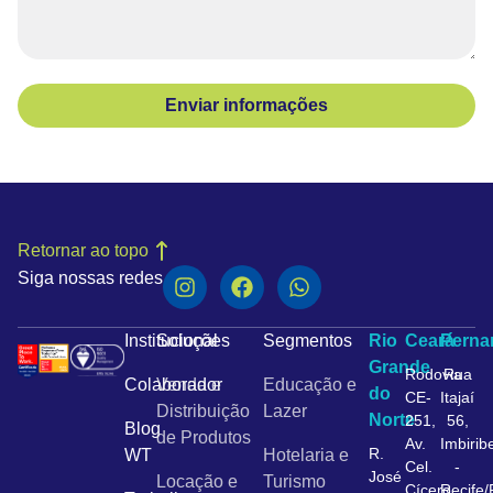
Enviar informações
Retornar ao topo
Siga nossas redes
Institucional
Soluções
Segmentos
Rio
Ceará
Pern
Grande
Rodovia
Rua
Colaborador
Venda e
Educação e
do
CE-
Itajaí
Distribuição
Lazer
Norte
251,
56,
Blog
de Produtos
Av.
Imbirib
R.
WT
Hotelaria e
Cel.
-
José
Locação e
Turismo
Cícero
Recife