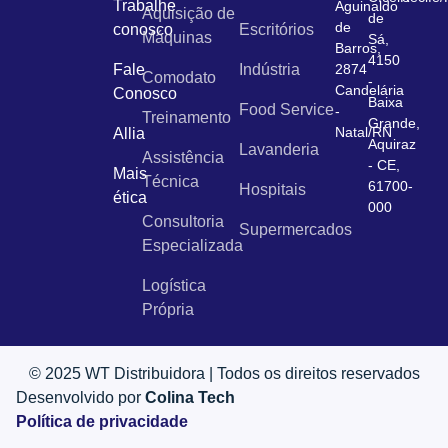
Trabalhe
Aguinaldo
Aquisição de
de
de
conosco
Escritórios
Máquinas
Sá,
Barros,
4150
Fale
Indústria
2874
Comodato
-
Candelária
Conosco
Baixa
Food Service
-
Treinamento
Grande,
Natal/RN
Allia
Aquiraz
Lavanderia
Assistência
- CE,
Mais
Técnica
61700-
Hospitais
ética
000
Consultoria
Supermercados
Especializada
Logística
Própria
© 2025 WT Distribuidora | Todos os direitos reservados
Desenvolvido por
Colina Tech
Política de privacidade