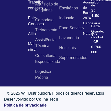
Cícero
Recife
Trabalhe
Aguinaldo
Aquisição de
de
de
conosco
Escritórios
Máquinas
Sá,
Barros,
4150
Fale
Indústria
2874
Comodato
-
Candelária
Conosco
Baixa
Food Service
-
Treinamento
Grande,
Natal/RN
Allia
Aquiraz
Lavanderia
Assistência
- CE,
Mais
Técnica
61700-
Hospitais
ética
000
Consultoria
Supermercados
Especializada
Logística
Própria
© 2025 WT Distribuidora | Todos os direitos reservados
Desenvolvido por
Colina Tech
Política de privacidade