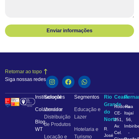
Enviar informações
Retornar ao topo
Siga nossas redes
Institucional
Soluções
Segmentos
Rio
Ceará
Pern
Grande
Rodovia
Rua
Colaborador
Venda e
Educação e
do
CE-
Itajaí
Distribuição
Lazer
Norte
251,
56,
Blog
de Produtos
Av.
Imbirib
R.
WT
Hotelaria e
Cel.
-
José
Locação e
Turismo