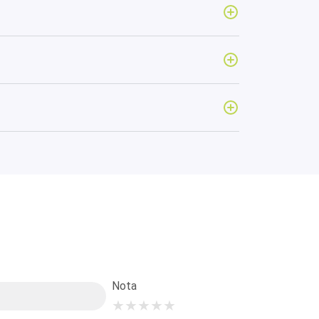
Nota
★
★
★
★
★