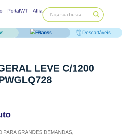
o
PortalWT
Allia
as
Panos
Descartáveis
GERAL LEVE C/1200
 PWGLQ728
uto
DO PARA GRANDES DEMANDAS,