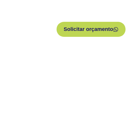
Solicitar orçamento
Compre 
A maneira mais
produtos de hi
para sua empr