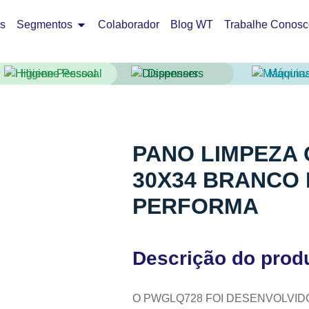
os
Segmentos
Colaborador
Blog WT
Trabalhe Conosc
Higiene Pessoal
Dispensers
Máquin
PANO LIMPEZA 
30X34 BRANCO
PERFORMA
Descrição do prod
O PWGLQ728 FOI DESENVOLVI