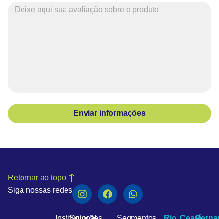
Enviar informações
Retornar ao topo
Siga nossas redes
Institucional
Soluções
Segmentos
Rio
Ceará
Pern