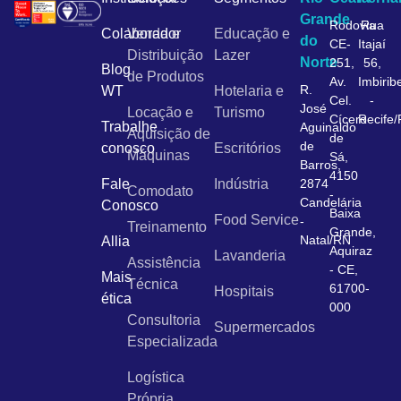
Grande
Rodovia
Rua
Colaborador
Venda e
Educação e
do
CE-
Itajaí
Distribuição
Lazer
Norte
251,
56,
Blog
de Produtos
Av.
Imbirib
R.
WT
Hotelaria e
Cel.
-
José
Locação e
Turismo
Cícero
Recife
Trabalhe
Aguinaldo
Aquisição de
de
de
conosco
Escritórios
Máquinas
Sá,
Barros,
4150
Fale
Indústria
2874
Comodato
-
Candelária
Conosco
Baixa
Food Service
-
Treinamento
Grande,
Natal/RN
Allia
Aquiraz
Lavanderia
Assistência
- CE,
Mais
Técnica
61700-
Hospitais
ética
000
Consultoria
Supermercados
Especializada
Logística
Própria