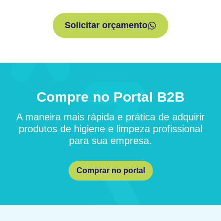
Solicitar orçamento
Compre no Portal B2B
A maneira mais rápida e prática de adquirir
produtos de higiene e limpeza profissional
para sua empresa.
Comprar no portal