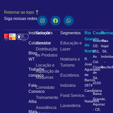
Retornar ao topo
Siga nossas redes
Institucional
Soluções
Segmentos
Rio
Ceará
Pern
Grande
Rodovia
Rua
Colaborador
Venda e
Educação e
do
CE-
Itajaí
Distribuição
Lazer
Norte
251,
56,
Blog
de Produtos
Av.
Imbirib
R.
WT
Hotelaria e
Cel.
-
José
Locação e
Turismo
Cícero
Recife
Trabalhe
Aguinaldo
Aquisição de
de
de
conosco
Escritórios
Máquinas
Sá,
Barros,
4150
Fale
Indústria
2874
Comodato
-
Candelária
Conosco
Baixa
Food Service
-
Treinamento
Grande,
Natal/RN
Allia
Aquiraz
Lavanderia
Assistência
- CE,
Mais