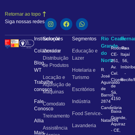
Retornar ao topo
Siga nossas redes
Institucional
Soluções
Segmentos
Rio
Ceará
Pern
Grande
Rodovia
Rua
Colaborador
Venda e
Educação e
do
CE-
Itajaí
Distribuição
Lazer
Norte
251,
56,
Blog
de Produtos
Av.
Imbirib
R.
WT
Hotelaria e
Cel.
-
José
Locação e
Turismo
Cícero
Recife
Trabalhe
Aguinaldo
Aquisição de
de
de
conosco
Escritórios
Máquinas
Sá,
Barros,
4150
Fale
Indústria
2874
Comodato
-
Candelária
Conosco
Baixa
Food Service
-
Treinamento
Grande,
Natal/RN
Allia
Aquiraz
Lavanderia
Assistência
- CE,
Mais