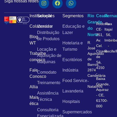
Siga nossas redes
Institucional
Soluções
Segmentos
Rio
Ceará
Pern
Grande
Rodovia
Rua
Colaborador
Venda e
Educação e
do
CE-
Itajaí
Distribuição
Lazer
Norte
251,
56,
Blog
de Produtos
Av.
Imbirib
R.
WT
Hotelaria e
Cel.
-
José
Locação e
Turismo
Cícero
Recife
Trabalhe
Aguinaldo
Aquisição de
de
de
conosco
Escritórios
Máquinas
Sá,
Barros,
4150
Fale
Indústria
2874
Comodato
-
Candelária
Conosco
Baixa
Food Service
-
Treinamento
Grande,
Natal/RN
Allia
Aquiraz
Lavanderia
Assistência
- CE,
Mais
Técnica
61700-
Hospitais
ética
000
Consultoria
Supermercados
Especializada