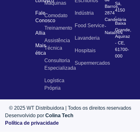
conosco
Escritórios
Máquinas
Sá,
Barros,
4150
Fale
Indústria
2874
Comodato
-
Candelária
Conosco
Baixa
Food Service
-
Treinamento
Grande,
Natal/RN
Allia
Aquiraz
Lavanderia
Assistência
- CE,
Mais
Técnica
61700-
Hospitais
ética
000
Consultoria
Supermercados
Especializada
Logística
Própria
© 2025 WT Distribuidora | Todos os direitos reservados
Desenvolvido por
Colina Tech
Política de privacidade