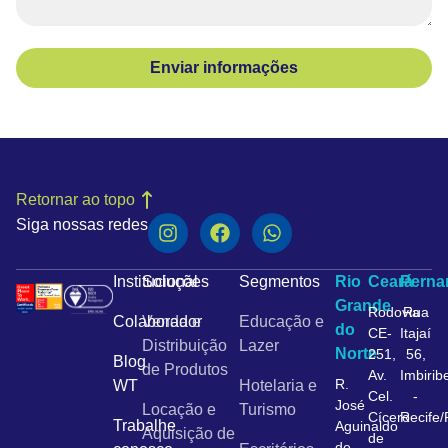
Enviar informações
Retornar ao topo
Siga nossas redes
Institucional
Soluções
Segmentos
Rio
Ceará
Pern
Grande
Rodovia
Rua
Colaborador
Venda e
Educação e
do
CE-
Itajaí
Distribuição
Lazer
Norte
251,
56,
Blog
de Produtos
Av.
Imbirib
R.
WT
Hotelaria e
Cel.
-
José
Locação e
Turismo
Cícero
Recife
Trabalhe
Aguinaldo
Aquisição de
de
de