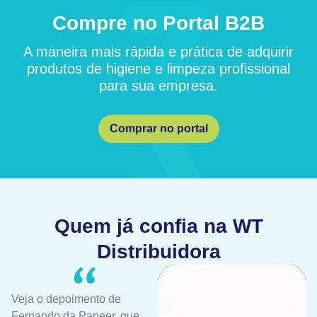
Compre no Portal B2B
A maneira mais rápida e prática de adquirir
produtos de higiene e limpeza profissional
para sua empresa.
Comprar no portal
Quem já confia na WT
Distribuidora
Veja o depoimento de
Fernando da Paneer, que